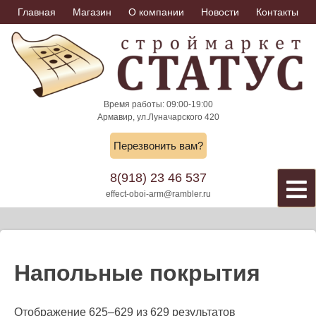
Skip
Главная
Магазин
О компании
Новости
Контакты
to
content
Время работы: 09:00-19:00
Армавир, ул.Луначарского 420
Перезвонить вам?
8(918) 23 46 537
effect-oboi-arm@rambler.ru
Напольные покрытия
Отображение 625–629 из 629 результатов