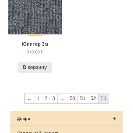
Юпитер 3м
810.00
₽
В корзину
←
1
2
3
…
50
51
52
53
+
Двери
Для ванной комнаты