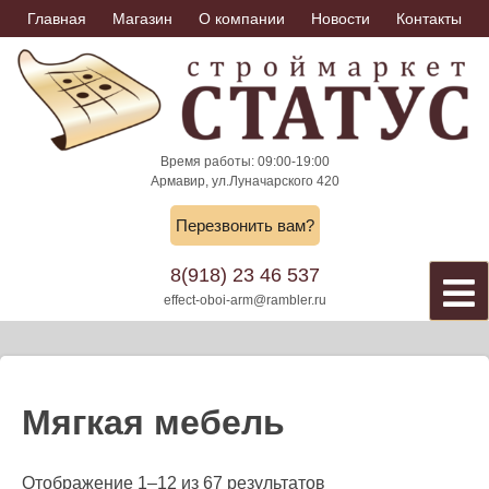
Skip
Главная
Магазин
О компании
Новости
Контакты
to
content
Время работы: 09:00-19:00
Армавир, ул.Луначарского 420
Перезвонить вам?
8(918) 23 46 537
effect-oboi-arm@rambler.ru
Мягкая мебель
Отображение 1–12 из 67 результатов