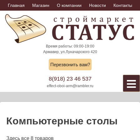
Skip
Главная
Магазин
О компании
Новости
Контакты
to
content
Время работы: 09:00-19:00
Армавир, ул.Луначарского 420
Перезвонить вам?
8(918) 23 46 537
effect-oboi-arm@rambler.ru
Компьютерные столы
Здесь все 8 товаров