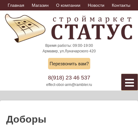
Skip
Главная
Магазин
О компании
Новости
Контакты
to
content
Время работы: 09:00-19:00
Армавир, ул.Луначарского 420
Перезвонить вам?
8(918) 23 46 537
effect-oboi-arm@rambler.ru
Доборы