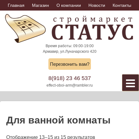
Skip
Главная
Магазин
О компании
Новости
Контакты
to
content
Время работы: 09:00-19:00
Армавир, ул.Луначарского 420
Перезвонить вам?
8(918) 23 46 537
effect-oboi-arm@rambler.ru
Для ванной комнаты
Отображение 13–15 из 15 результатов