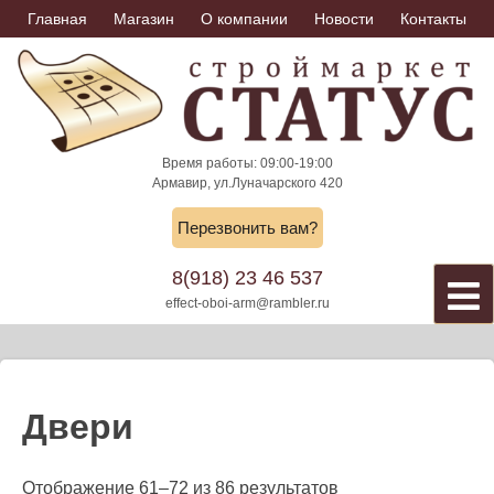
Skip
Главная
Магазин
О компании
Новости
Контакты
to
content
Время работы: 09:00-19:00
Армавир, ул.Луначарского 420
Перезвонить вам?
8(918) 23 46 537
effect-oboi-arm@rambler.ru
Двери
Отображение 61–72 из 86 результатов