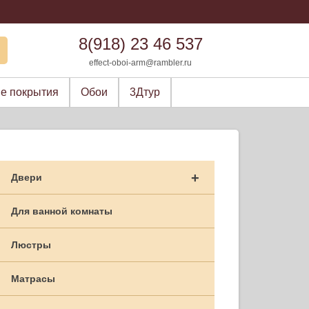
8(918) 23 46 537
effect-oboi-arm@rambler.ru
е покрытия
Обои
3Дтур
+
Двери
Для ванной комнаты
Люстры
Матрасы