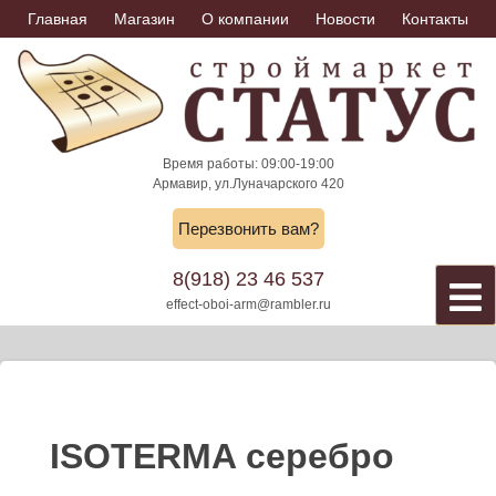
Skip
Главная
Магазин
О компании
Новости
Контакты
to
content
Время работы: 09:00-19:00
Армавир, ул.Луначарского 420
Перезвонить вам?
8(918) 23 46 537
effect-oboi-arm@rambler.ru
ISOTERMA серебро