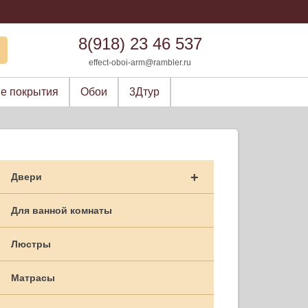
8(918) 23 46 537
effect-oboi-arm@rambler.ru
е покрытия
Обои
3Дтур
+
Двери
Для ванной комнаты
Люстры
Матрасы