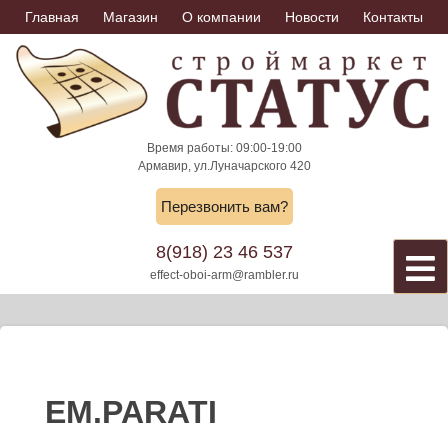
Skip
Главная
Магазин
О компании
Новости
Контакты
to
content
Время работы: 09:00-19:00
Армавир, ул.Луначарского 420
Перезвонить вам?
8(918) 23 46 537
effect-oboi-arm@rambler.ru
EM.PARATI