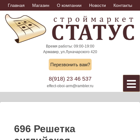
Skip
Главная
Магазин
О компании
Новости
Контакты
to
content
Время работы: 09:00-19:00
Армавир, ул.Луначарского 420
Перезвонить вам?
8(918) 23 46 537
effect-oboi-arm@rambler.ru
696 Решетка