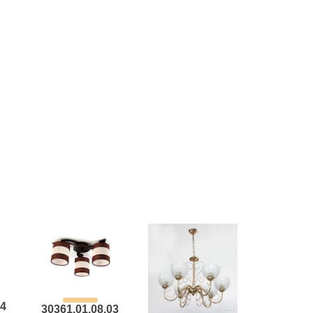
64
30361.01.08.03