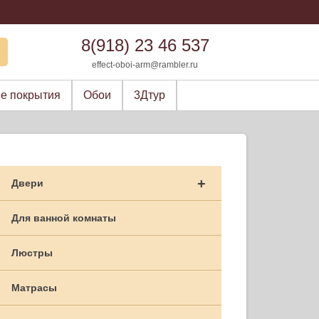
8(918) 23 46 537
effect-oboi-arm@rambler.ru
е покрытия
Обои
3Дтур
+
Двери
Для ванной комнаты
Люстры
Матрасы