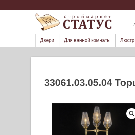
Skip
to
content
Двери
Для ванной комнаты
Люст
33061.03.05.04 То