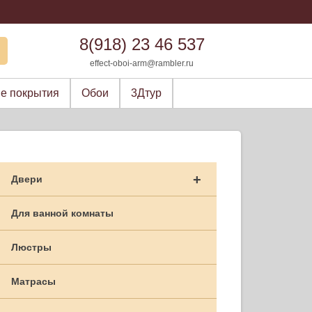
8(918) 23 46 537
effect-oboi-arm@rambler.ru
е покрытия
Обои
3Дтур
+
Двери
Для ванной комнаты
Люстры
Матрасы