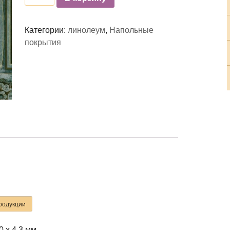
Категории:
линолеум
,
Напольные
покрытия
родукции
0 x 4.3 мм