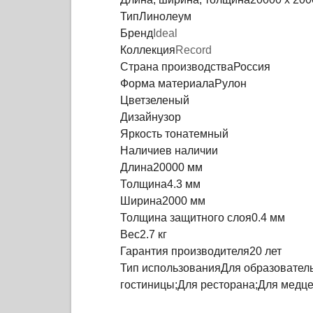
Тип
Линолеум
Бренд
Ideal
Коллекция
Record
Страна производства
Россия
Форма материала
Рулон
Цвет
зеленый
Дизайн
узор
Яркость тона
темный
Наличие
в наличии
Длина
20000 мм
Толщина
4.3 мм
Ширина
2000 мм
Толщина защитного слоя
0.4 мм
Вес
2.7 кг
Гарантия производителя
20 лет
Тип использования
Для образовател
гостиницы;Для ресторана;Для медце