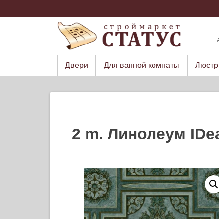
Skip
to
content
Двери
Для ванной комнаты
Люст
2 m. Линолеум IDe