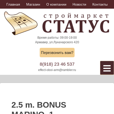
Skip
Главная
Магазин
О компании
Новости
Контакты
to
content
Время работы: 09:00-19:00
Армавир, ул.Луначарского 420
Перезвонить вам?
8(918) 23 46 537
effect-oboi-arm@rambler.ru
2.5 m. BONUS