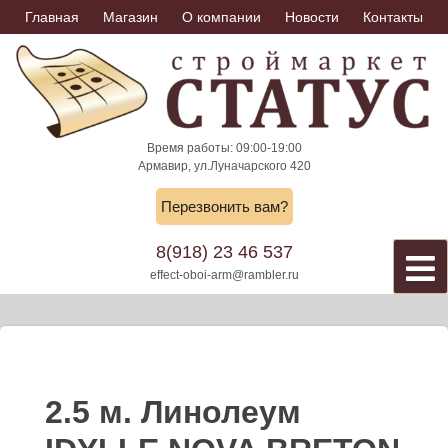
Skip
Главная
Магазин
О компании
Новости
Контакты
to
content
Время работы: 09:00-19:00
Армавир, ул.Луначарского 420
Перезвонить вам?
8(918) 23 46 537
effect-oboi-arm@rambler.ru
2.5 м. Линолеум