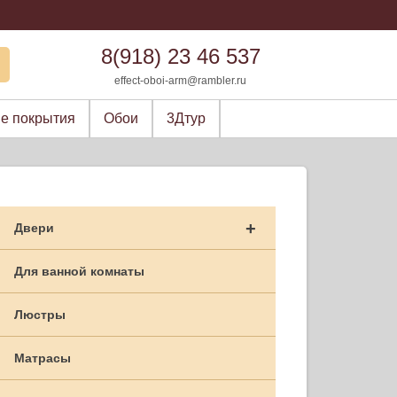
8(918) 23 46 537
effect-oboi-arm@rambler.ru
е покрытия
Обои
3Дтур
+
Двери
Для ванной комнаты
Люстры
Матрасы