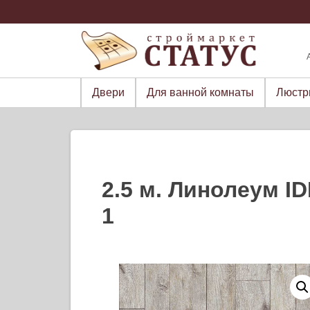
Skip
to
content
Двери
Для ванной комнаты
Люст
2.5 м. Линолеум I
1