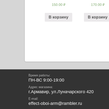
150.00
₽
170.00
₽
В корзину
В корзину
Навигация
по
записям
Время работы:
ПН-ВС 9:00-19:00
Адрес магазина:
г.Армавир, ул.Луначарского 420
E-mail:
effect-oboi-arm@rambler.ru