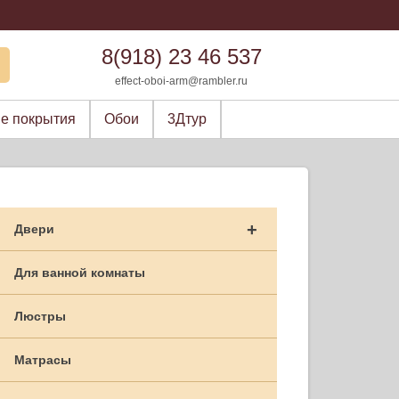
8(918) 23 46 537
effect-oboi-arm@rambler.ru
е покрытия
Обои
3Дтур
+
Двери
Для ванной комнаты
Люстры
Матрасы