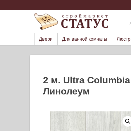
Skip
to
content
Двери
Для ванной комнаты
Люст
2 м. Ultra Columbi
Линолеум