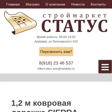
Skip
Главная
Магазин
О компании
Новости
Контакты
to
content
Время работы: 09:00-19:00
Армавир, ул.Луначарского 420
Перезвонить вам?
8(918) 23 46 537
effect-oboi-arm@rambler.ru
1,2 м ковровая