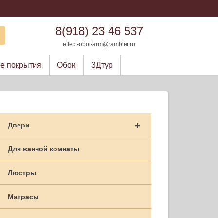
8(918) 23 46 537
effect-oboi-arm@rambler.ru
е покрытия
Обои
3Дтур
+
Двери
Для ванной комнаты
Люстры
Матрасы