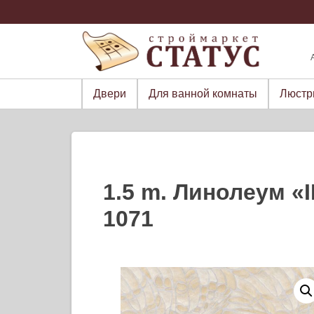
Skip
to
content
Двери
Для ванной комнаты
Люст
1.5 m. Линолеум «I
1071