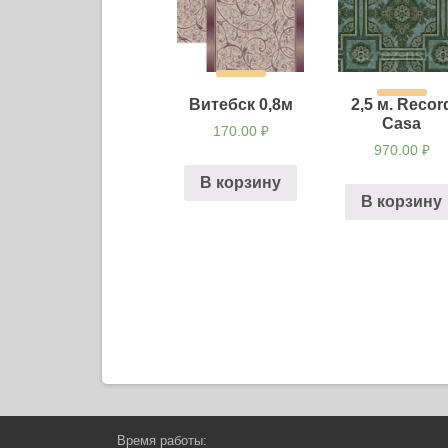
Витебск 0,8м
2,5 м. Recor
Casa
170.00
₽
970.00
₽
В корзину
В корзину
Навигация
по
записям
Время работы: