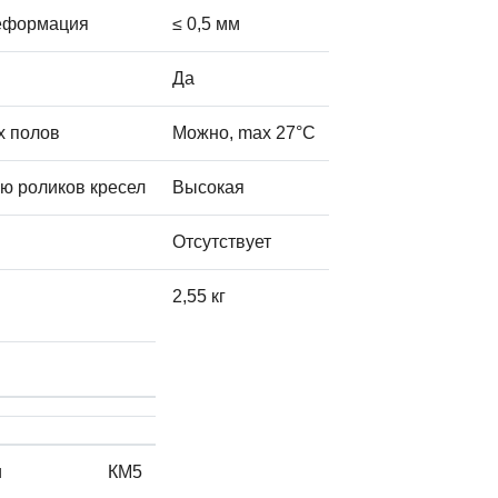
деформация
≤ 0,5 мм
Да
х полов
Можно, max 27°C
ию роликов кресел
Высокая
Отсутствует
2,55 кг
и
КМ5