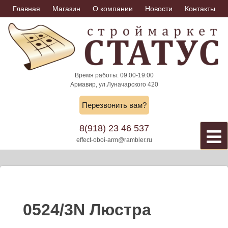
Skip
Главная
Магазин
О компании
Новости
Контакты
to
content
Время работы: 09:00-19:00
Армавир, ул.Луначарского 420
Перезвонить вам?
8(918) 23 46 537
effect-oboi-arm@rambler.ru
0524/3N Люстра