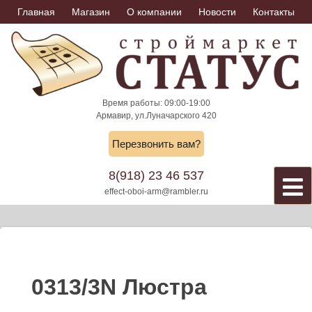
Skip
Главная
Магазин
О компании
Новости
Контакты
to
content
Время работы: 09:00-19:00
Армавир, ул.Луначарского 420
Перезвонить вам?
8(918) 23 46 537
effect-oboi-arm@rambler.ru
0313/3N Люстра