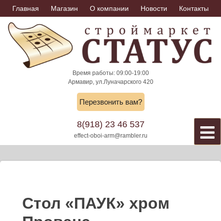
Skip
Главная
Магазин
О компании
Новости
Контакты
to
content
Время работы: 09:00-19:00
Армавир, ул.Луначарского 420
Перезвонить вам?
8(918) 23 46 537
effect-oboi-arm@rambler.ru
Стол «ПАУК» хром