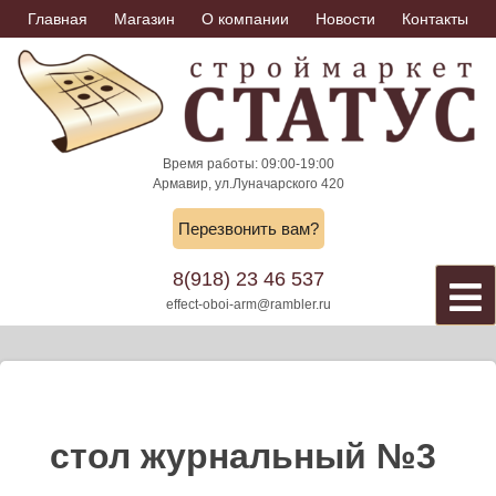
Skip
Главная
Магазин
О компании
Новости
Контакты
to
content
Время работы: 09:00-19:00
Армавир, ул.Луначарского 420
Перезвонить вам?
8(918) 23 46 537
effect-oboi-arm@rambler.ru
стол журнальный №3