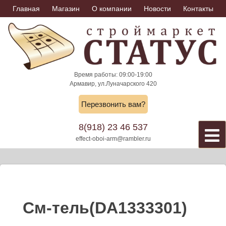
Skip
Главная
Магазин
О компании
Новости
Контакты
to
content
Время работы: 09:00-19:00
Армавир, ул.Луначарского 420
Перезвонить вам?
8(918) 23 46 537
effect-oboi-arm@rambler.ru
См-тель(DA1333301)