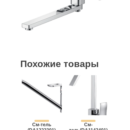
Похожие товары
См-тель
См-