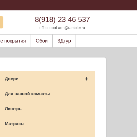
8(918) 23 46 537
effect-oboi-arm@rambler.ru
е покрытия
Обои
3Дтур
+
Двери
Для ванной комнаты
Люстры
Матрасы