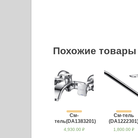
Похожие товары
См-
См-тель
тель(DA1383201)
(DA1222301
4,930.00
₽
1,800.00
₽