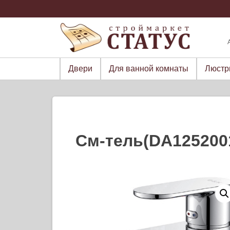
Skip
to
content
Двери
Для ванной комнаты
Люст
См-тель(DA125200