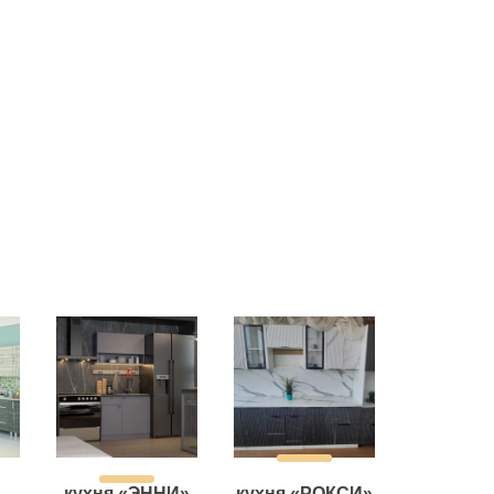
кухня «ЭННИ»
кухня «РОКСИ»