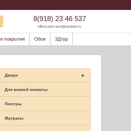
8(918) 23 46 537
effect-oboi-arm@rambler.ru
е покрытия
Обои
3Дтур
+
Двери
Для ванной комнаты
Люстры
Матрасы