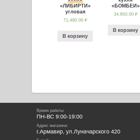
«ЛИБИРТИ»
«БОМБЕИ»
угловая
34,850.00
₽
71,480.00
₽
В корзину
В корзину
Навигация
по
записям
Время работы:
ПН-ВС 9:00-19:00
Адрес магазина:
г.Армавир, ул.Луначарского 420