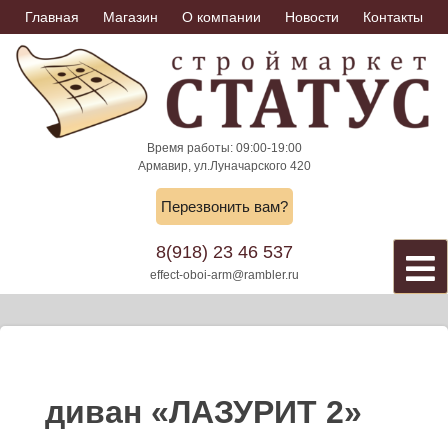
Skip
Главная
Магазин
О компании
Новости
Контакты
to
content
Время работы: 09:00-19:00
Армавир, ул.Луначарского 420
Перезвонить вам?
8(918) 23 46 537
effect-oboi-arm@rambler.ru
диван «ЛАЗУРИТ 2»