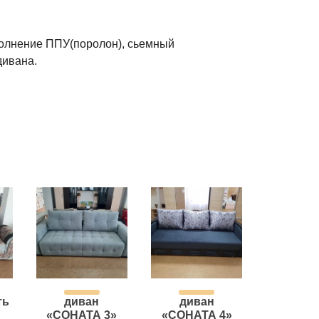
олнение ППУ(поролон), сьемный
дивана.
ть
диван
диван
«СОНАТА 3»
«СОНАТА 4»