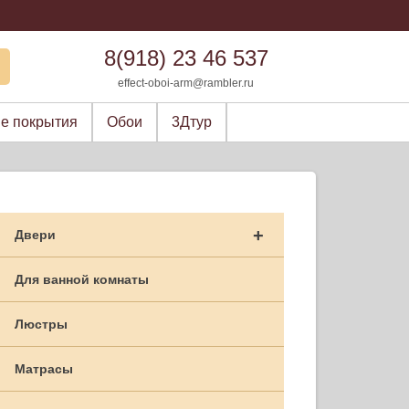
8(918) 23 46 537
effect-oboi-arm@rambler.ru
е покрытия
Обои
3Дтур
+
Двери
Для ванной комнаты
Люстры
Матрасы