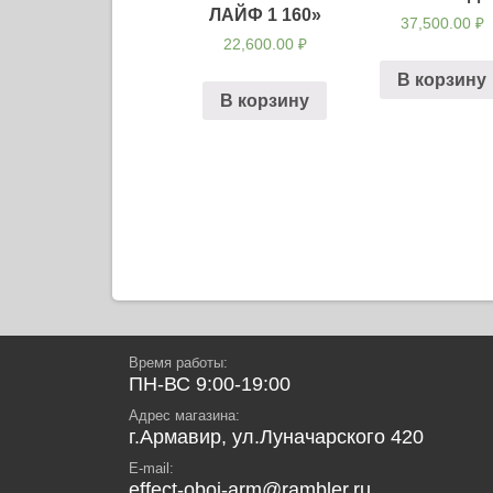
ЛАЙФ 1 160»
37,500.00
₽
22,600.00
₽
В корзину
В корзину
Навигация
по
записям
Время работы:
ПН-ВС 9:00-19:00
Адрес магазина:
г.Армавир, ул.Луначарского 420
E-mail:
effect-oboi-arm@rambler.ru