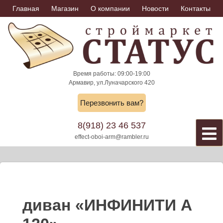
Skip
Главная
Магазин
О компании
Новости
Контакты
to
content
Время работы: 09:00-19:00
Армавир, ул.Луначарского 420
Перезвонить вам?
8(918) 23 46 537
effect-oboi-arm@rambler.ru
диван «ИНФИНИТИ А