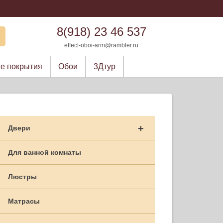
8(918) 23 46 537
effect-oboi-arm@rambler.ru
е покрытия
Обои
3Дтур
+
Двери
Для ванной комнаты
Люстры
Матрасы