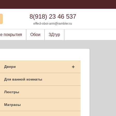
8(918) 23 46 537
effect-oboi-arm@rambler.ru
е покрытия
Обои
3Дтур
+
Двери
Для ванной комнаты
Люстры
Матрасы