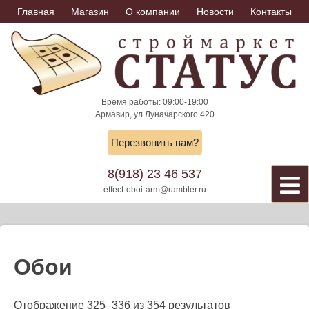
Skip
Главная
Магазин
О компании
Новости
Контакты
to
content
Время работы: 09:00-19:00
Армавир, ул.Луначарского 420
Перезвонить вам?
8(918) 23 46 537
effect-oboi-arm@rambler.ru
Обои
Отображение 325–336 из 354 результатов