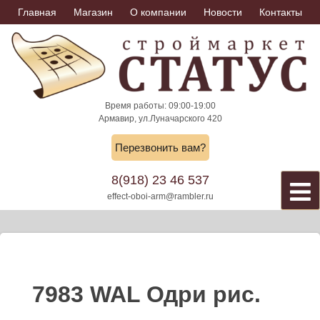
Skip
Главная
Магазин
О компании
Новости
Контакты
to
content
Время работы: 09:00-19:00
Армавир, ул.Луначарского 420
Перезвонить вам?
8(918) 23 46 537
effect-oboi-arm@rambler.ru
7983 WAL Одри рис.