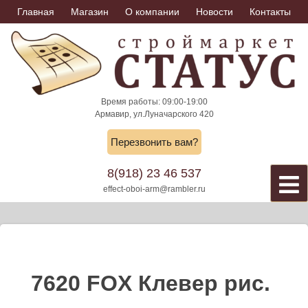
Skip
Главная
Магазин
О компании
Новости
Контакты
to
content
Время работы: 09:00-19:00
Армавир, ул.Луначарского 420
Перезвонить вам?
8(918) 23 46 537
effect-oboi-arm@rambler.ru
7620 FOX Клевер рис.