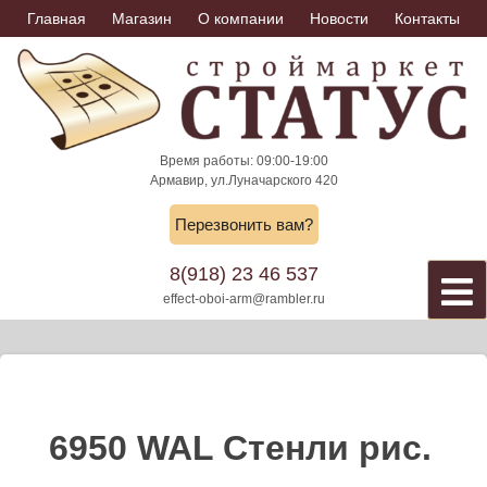
Skip
Главная
Магазин
О компании
Новости
Контакты
to
content
Время работы: 09:00-19:00
Армавир, ул.Луначарского 420
Перезвонить вам?
8(918) 23 46 537
effect-oboi-arm@rambler.ru
6950 WAL Стенли рис.