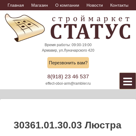
Skip
Главная
Магазин
О компании
Новости
Контакты
to
content
Время работы: 09:00-19:00
Армавир, ул.Луначарского 420
Перезвонить вам?
8(918) 23 46 537
effect-oboi-arm@rambler.ru
30361.01.30.03 Люстра