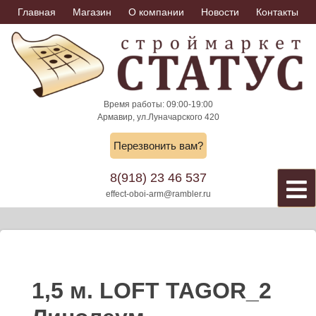
Skip
Главная
Магазин
О компании
Новости
Контакты
to
content
Время работы: 09:00-19:00
Армавир, ул.Луначарского 420
Перезвонить вам?
8(918) 23 46 537
effect-oboi-arm@rambler.ru
1,5 м. LOFT TAGOR_2