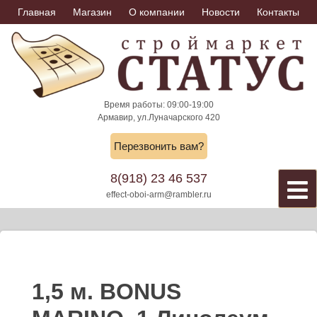
Skip
Главная
Магазин
О компании
Новости
Контакты
to
content
Время работы: 09:00-19:00
Армавир, ул.Луначарского 420
Перезвонить вам?
8(918) 23 46 537
effect-oboi-arm@rambler.ru
1,5 м. BONUS