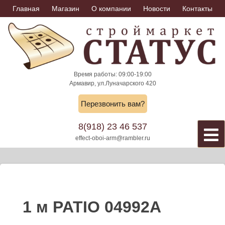
Skip
Главная
Магазин
О компании
Новости
Контакты
to
content
Время работы: 09:00-19:00
Армавир, ул.Луначарского 420
Перезвонить вам?
8(918) 23 46 537
effect-oboi-arm@rambler.ru
1 м PATIO 04992A