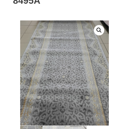
8495А