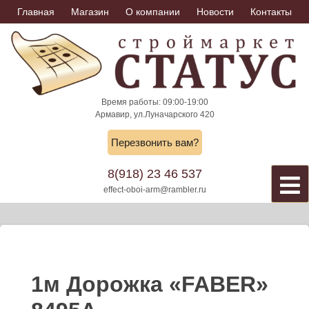
Skip
Главная
Магазин
О компании
Новости
Контакты
to
content
Время работы: 09:00-19:00
Армавир, ул.Луначарского 420
Перезвонить вам?
8(918) 23 46 537
effect-oboi-arm@rambler.ru
1м Дорожка «FABER»