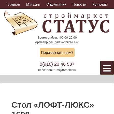
Skip
Главная
Магазин
О компании
Новости
Контакты
to
content
Время работы: 09:00-19:00
Армавир, ул.Луначарского 420
Перезвонить вам?
8(918) 23 46 537
effect-oboi-arm@rambler.ru
Стол «ЛОФТ-ЛЮКС»