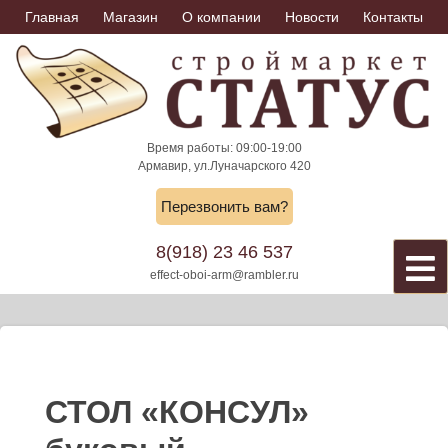
Skip
Главная
Магазин
О компании
Новости
Контакты
to
content
Время работы: 09:00-19:00
Армавир, ул.Луначарского 420
Перезвонить вам?
8(918) 23 46 537
effect-oboi-arm@rambler.ru
СТОЛ «КОНСУЛ»