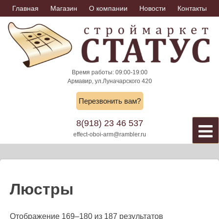
Skip
Главная
Магазин
О компании
Новости
Контакты
to
content
Время работы: 09:00-19:00
Армавир, ул.Луначарского 420
Перезвонить вам?
8(918) 23 46 537
effect-oboi-arm@rambler.ru
Люстры
Отображение 169–180 из 187 результатов