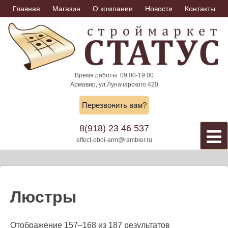
Skip
Главная
Магазин
О компании
Новости
Контакты
to
content
Время работы: 09:00-19:00
Армавир, ул.Луначарского 420
Перезвонить вам?
8(918) 23 46 537
effect-oboi-arm@rambler.ru
Люстры
Отображение 157–168 из 187 результатов