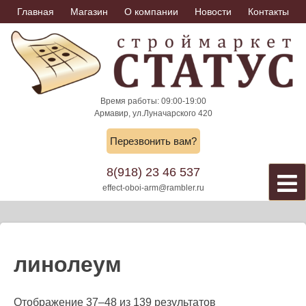
Skip
Главная
Магазин
О компании
Новости
Контакты
to
content
Время работы: 09:00-19:00
Армавир, ул.Луначарского 420
Перезвонить вам?
8(918) 23 46 537
effect-oboi-arm@rambler.ru
линолеум
Отображение 37–48 из 139 результатов