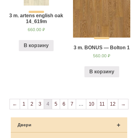
3 m. artens english oak
14_619m
660.00
₽
В корзину
3 m. BONUS — Bolton 1
560.00
₽
В корзину
←
1
2
3
4
5
6
7
…
10
11
12
→
+
Двери