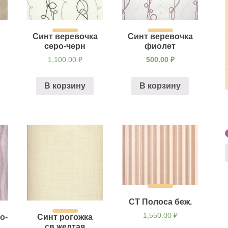
Синт веревочка
Синт веревочка
серо-черн
фиолет
1,100.00
₽
500.00
₽
В корзину
В корзину
СТ Полоса беж.
1,550.00
₽
о-
Синт рогожка
св.желтая