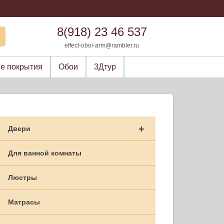
8(918) 23 46 537
effect-oboi-arm@rambler.ru
е покрытия
Обои
3Дтур
+
Двери
Для ванной комнаты
Люстры
Матрасы