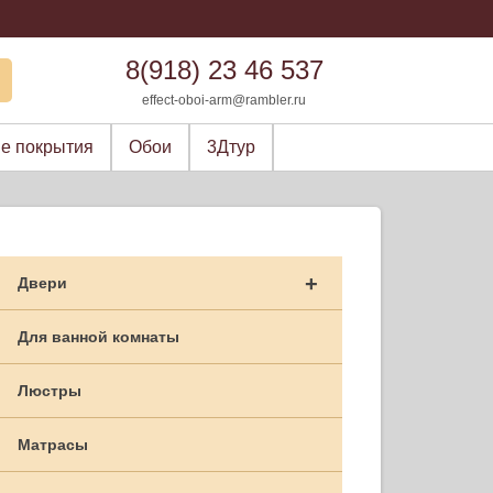
8(918) 23 46 537
effect-oboi-arm@rambler.ru
е покрытия
Обои
3Дтур
+
Двери
Для ванной комнаты
Люстры
Матрасы