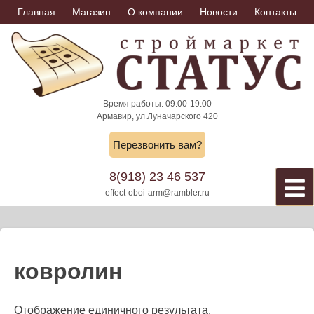
Skip
Главная
Магазин
О компании
Новости
Контакты
to
content
Время работы: 09:00-19:00
Армавир, ул.Луначарского 420
Перезвонить вам?
8(918) 23 46 537
effect-oboi-arm@rambler.ru
ковролин
Отображение единичного результата.