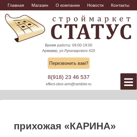
Skip
Главная
Магазин
О компании
Новости
Контакты
to
content
Время работы: 09:00-19:00
Армавир, ул.Луначарского 420
Перезвонить вам?
8(918) 23 46 537
effect-oboi-arm@rambler.ru
прихожая «КАРИНА»